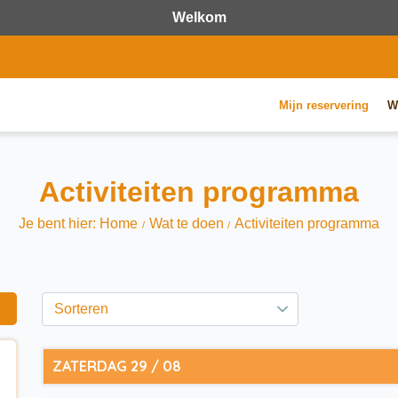
Welkom
Mijn reservering
W
Activiteiten programma
Je bent hier: Home
Wat te doen
Activiteiten programma
ZATERDAG 29 / 08