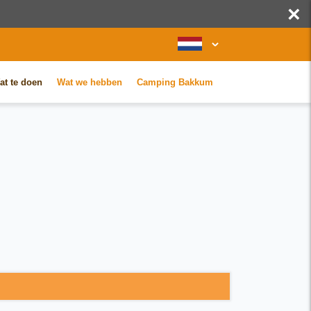
×
at te doen
Wat we hebben
Camping Bakkum