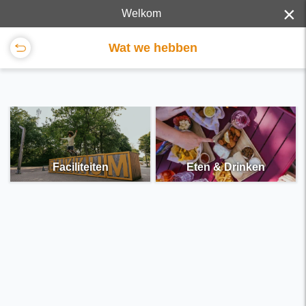
×
Welkom
Wat we hebben
Faciliteiten
Eten & Drinken