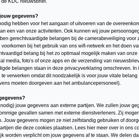
n de KDC nieuwsbrief.
 jouw gegevens?
nodig hebben voor het aangaan of uitvoeren van de overeenkoms
aan een van onze activiteiten. Ook kunnen wij jouw persoonsg
en gerechtvaardigde belangen bij de camerabeveiliging voor z
voorkomen bij het gebruik van ons wifi-netwerk en het doen va
htvaardigd belang bij het zo optimaal mogelijk maken van onze 
l media, foto's of onze apps en de verzending van nieuwsbriev
digde belangen staan in deze privacyverklaring omschreven. In 
verwerken omdat dit noodzakelijk is voor jouw vitale belang of 
gevens moeten doorgeven aan het ambulancepersoneel).
w gegevens?
 nodig) jouw gegevens aan externe partijen. We zullen jouw geg
mmige gevallen samen met externe dienstverleners. Zij mogen
en. Jouw gegevens mogen ze niet zelfstandig gebruiken of door
ijen die deze cookies plaatsen. Lees hier meer over in ons co
lijk worden verplicht om jouw gegevens af te staan. We delen da