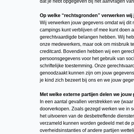
dat je hebt opgegeven bij het aanvragen va
Op welke “rechtsgronden” verwerken wij
Wij verwerken jouw gegevens omdat wij dit 
campings kunt verblijven of mee kunt doen 
gerechtvaardigde belangen hebben. Wij hebb
onze medewerkers, maar ook om misbruik te 
creditcard. Bovendien hebben wij een gerec
persoonsgegevens voor het gebruik van socia
schriftelijke toestemming. Onze gerechtvaar
genoodzaakt kunnen zijn om jouw gegevens te 
je kind zich bezeert bij ons en we jouw ge
Met welke externe partijen delen we jou
In een aantal gevallen verstrekken we (waar
doorverkopen. Zoals gezegd werken we in so
het uitvoeren van de desbetreffende dienst
verzameld kunnen worden gedeeld met de part
overheidsinstanties of andere partijen wette