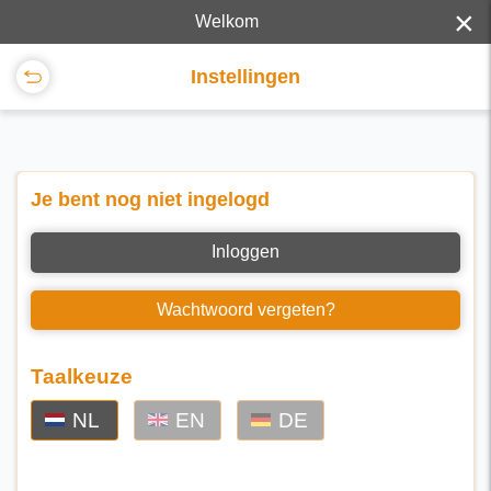
×
Welkom
Instellingen
Je bent nog niet ingelogd
Inloggen
Wachtwoord vergeten?
Taalkeuze
NL
EN
DE