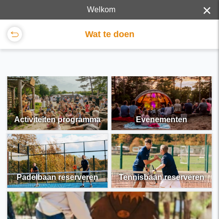
×
Welkom
Wat te doen
Activiteiten programma
Evenementen
Padelbaan reserveren
Tennisbaan reserveren