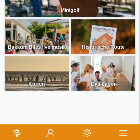
Minigolf
Bakkum Bites live musik
Historische Route
Korren
Das Labor