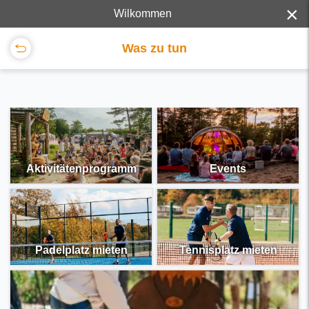
×
Wilkommen
Was zu tun
Aktivitätenprogramm
Events
Padelplatz mieten
Tennisplatz mieten