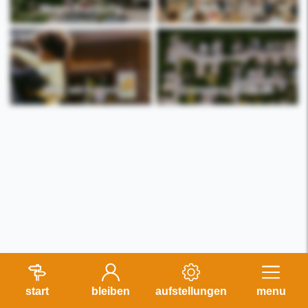
Meine Buchung
Was zu tun
Was wir haben
Camping Bakkum
start
bleiben
aufstellungen
menu