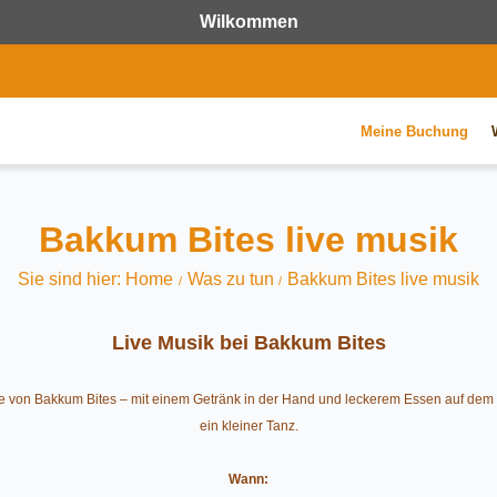
Wilkommen
Meine Buchung
Bakkum Bites live musik
Sie sind hier: Home
Was zu tun
Bakkum Bites live musik
Live Musik bei Bakkum Bites
e von Bakkum Bites – mit einem Getränk in der Hand und leckerem Essen auf dem 
ein kleiner Tanz.
Wann: