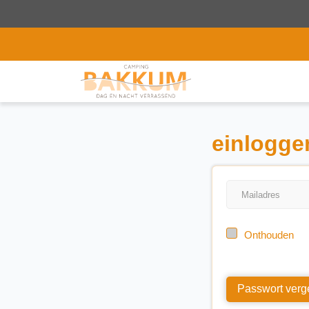
einlogge
Onthouden
Passwort verg