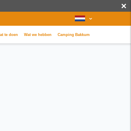
×
at te doen
Wat we hebben
Camping Bakkum