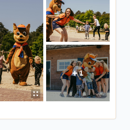
1
E
y