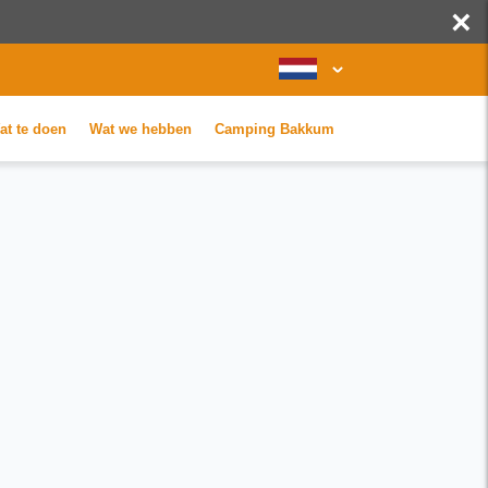
×
at te doen
Wat we hebben
Camping Bakkum