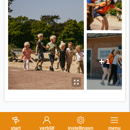
1
E
y
start
verblijf
instellingen
menu